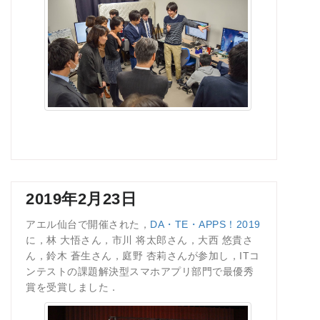
2019年2月23日
アエル仙台で開催された，
DA・TE・APPS！2019
に，林 大悟さん，市川 将太郎さん，大西 悠貴さ
ん，鈴木 蒼生さん，庭野 杏莉さんが参加し，ITコ
ンテストの課題解決型スマホアプリ部門で最優秀
賞を受賞しました．