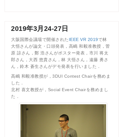
2019年3月24-27日
大阪国際会議場で開催された
IEEE VR 2019
で林
大悟さんが論文・口頭発表，高嶋 和毅准教授，菅
原 諒さん，鄭 浩さんがポスター発表，市川 将太
郎さん，大西 悠貴さん，林 大悟さん，遠藤 勇さ
ん，鈴木 蒼生さんがデモ発表を行いました．
高嶋 和毅准教授が，3DUI Contest Chairを務めま
した．
北村 喜文教授が，Social Event Chairを務めまし
た．