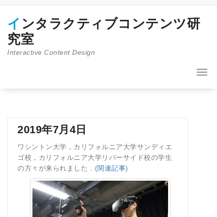
コ
ン
インタラクティブコンテンツ研
テ
ン
究室
ツ
Interactive Content Design
へ
ス
キ
ナ
ッ
ビ
プ
ゲ
ー
シ
ョ
2019年7月4日
ン
を
ワシントン大学，カリフォルニア大学サンディエ
切
ゴ校，カリフォルニア大学リバーサイド校の学生
り
の方々が来られました．(
関連記事
)
替
え