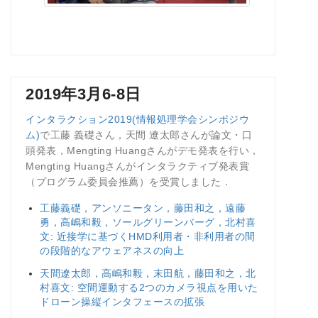
2019年3月6-8日
インタラクション2019(情報処理学会シンポジウ
ム)
で工藤 義礎さん，天間 遼太郎さんが論文・口
頭発表，Mengting Huangさんがデモ発表を行い，
Mengting Huangさんがインタラクティブ発表賞
（プログラム委員会推薦）を受賞しました．
工藤義礎，アンソニータン，藤田和之，遠藤
勇，高嶋和毅，ソールグリーンバーグ，北村喜
文: 近接学に基づくHMD利用者・非利用者の間
の段階的なアウェアネスの向上
天間遼太郎，高嶋和毅，末田航，藤田和之，北
村喜文: 空間運動する2つのカメラ視点を用いた
ドローン操縦インタフェースの拡張