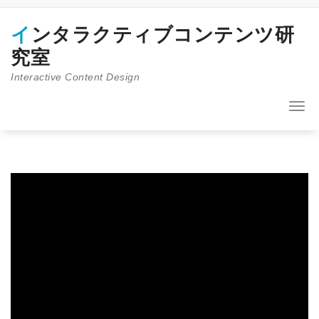
コ
ン
インタラクティブコンテンツ研
テ
ン
究室
ツ
Interactive Content Design
へ
ス
キ
ナ
ッ
ビ
プ
ゲ
ー
シ
ョ
ン
を
切
り
替
え