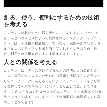
創る、使う、便利にするための技術
を考える
コンテンツは私たちの生活を豊かにしてくれます． その中で
も，人とのやりとりによって提供されるインタラクティブコン
テンツは，利便性や快適性だけではなく，感動や喜びなど，さ
まざまなポジティブな要因を与えてくれます．そのため，最
近，利用される機会がますます増えてきています．
人との関係を考える
コンテンツは，ディスプレイ装置などの適切な出力装置を介し
て人に提示され，人はまた何らかの意図を適切な入力装置を介
してコンピュータに与えることによって，コンテンツをより深
く理解して利用できるようになり，また楽しむこともできま
す． このようなコンピュータ上のコンテンツと人の間のインタ
ラクションを経ることによって，人は満足感や幸福感をより高
めることができます．