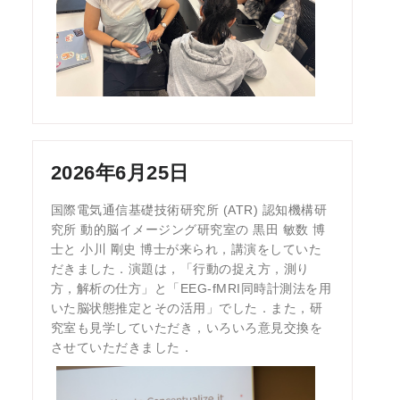
2026年6月25日
国際電気通信基礎技術研究所 (ATR) 認知機構研
究所 動的脳イメージング研究室の 黒田 敏数 博
士と 小川 剛史 博士が来られ，講演をしていた
だきました．演題は，「行動の捉え方，測り
方，解析の仕方」と「EEG-fMRI同時計測法を用
いた脳状態推定とその活用」でした．また，研
究室も見学していただき，いろいろ意見交換を
させていただきました．