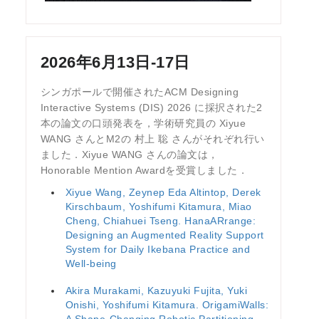
2026年6月13日-17日
シンガポールで開催されたACM Designing
Interactive Systems (DIS) 2026 に採択された2
本の論文の口頭発表を，学術研究員の Xiyue
WANG さんとM2の 村上 聡 さんがそれぞれ行い
ました．Xiyue WANG さんの論文は，
Honorable Mention Awardを受賞しました．
Xiyue Wang, Zeynep Eda Altintop, Derek
Kirschbaum, Yoshifumi Kitamura, Miao
Cheng, Chiahuei Tseng. HanaARrange:
Designing an Augmented Reality Support
System for Daily Ikebana Practice and
Well-being
Akira Murakami, Kazuyuki Fujita, Yuki
Onishi, Yoshifumi Kitamura. OrigamiWalls:
A Shape-Changing Robotic Partitioning