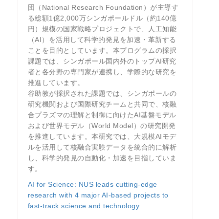
団（National Research Foundation）が主導す
る総額1億2,000万シンガポールドル（約140億
円）規模の国家戦略プロジェクトで、人工知能
（AI）を活用して科学的発見を加速・革新する
ことを目的としています。本プログラムの採択
課題では、シンガポール国内外のトップAI研究
者と各分野の専門家が連携し、学際的な研究を
推進しています。
谷助教が採択された課題では、シンガポールの
研究機関および国際研究チームと共同で、核融
合プラズマの理解と制御に向けたAI基盤モデル
および世界モデル（World Model）の研究開発
を推進しています。本研究では、大規模AIモデ
ルを活用して核融合実験データを統合的に解析
し、科学的発見の自動化・加速を目指していま
す。
AI for Science: NUS leads cutting-edge
research with 4 major AI-based projects to
fast-track science and technology