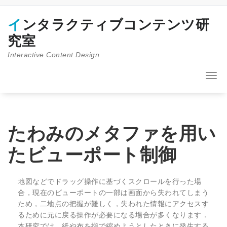
コ
ン
インタラクティブコンテンツ研
テ
ン
究室
ツ
Interactive Content Design
へ
ス
キ
ナ
ッ
ビ
プ
ゲ
ー
シ
ョ
たわみのメタファを用い
ン
を
たビューポート制御
切
り
替
地図などでドラッグ操作に基づくスクロールを行った場
え
合，現在のビューポートの一部は画面から失われてしまう
ため，二地点の把握が難しく，失われた情報にアクセスす
るために元に戻る操作が必要になる場合が多くなります．
本研究では，紙や布を指で縮めようとしたときに発生する