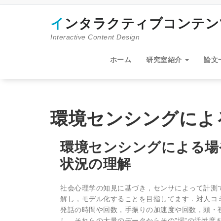
コ
ン
インタラクティブコンテ
テ
ン
Interactive Content Design
ツ
へ
ホーム
研究室紹介
論文
ス
キ
ッ
プ
環境センシングによ
環境センシングによる場
状況の理解
社会心理学の知見に基づき，センサによって計測で
解し，モデル化することを目指してます．対人コ
発話の時間や回数，手振りの加速度や回数，頭・
し，それらの大量のデータからその”場”の活性度