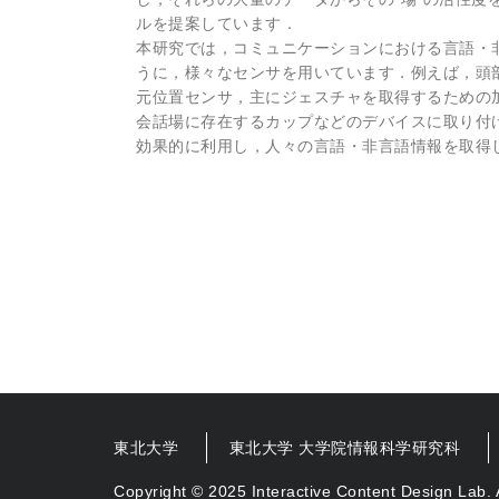
ルを提案しています．
本研究では，コミュニケーションにおける言語・
うに，様々なセンサを用いています．例えば，頭
元位置センサ，主にジェスチャを取得するための
会話場に存在するカップなどのデバイスに取り付
効果的に利用し，人々の言語・非言語情報を取得
東北大学
東北大学 大学院情報科学研究科
Copyright © 2025 Interactive Content Design Lab. 