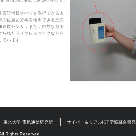
非言語情報すべてを取得できるよ
部の位置と方向を検出できる三次
加速度センサ，また，自然な形で
けられたワイヤレスマイクなどを
しています．
東北大学 電気通信研究所
サイバー＆リアルICT学際融合研
All Rights Reserved.