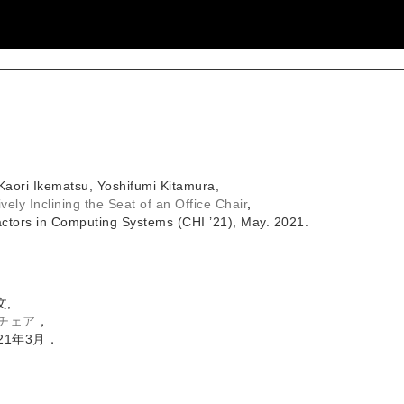
 Kaori Ikematsu, Yoshifumi Kitamura,
vely Inclining the Seat of an Office Chair
,
ctors in Computing Systems (CHI ’21), May. 2021.
文,
スチェア
，
21年3月．