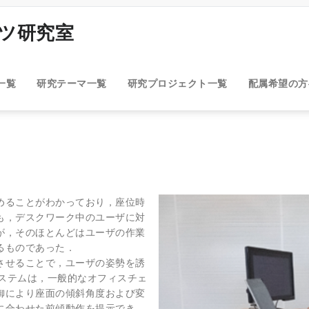
ンツ研究室
一覧
研究テーマ一覧
研究プロジェクト一覧
配属希望の
めることがわかっており，座位時
も，デスクワーク中のユーザに対
が，そのほとんどはユーザの作業
るものであった．
させることで，ユーザの姿勢を誘
 本システムは，一般的なオフィスチェ
御により座面の傾斜角度および変
に合わせた前傾動作を提示でき