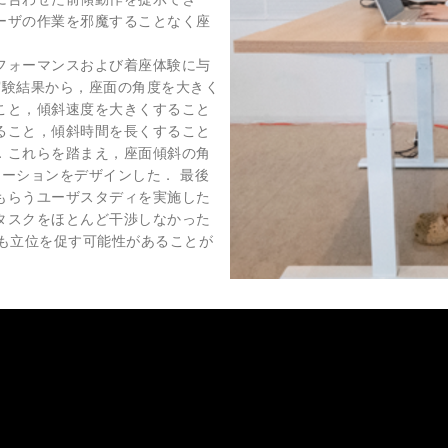
ーザの作業を邪魔することなく座
フォーマンスおよび着座体験に与
実験結果から，座面の角度を大きく
こと，傾斜速度を大きくすること
ること，傾斜時間を長くすること
．これらを踏まえ，座面傾斜の角
ーションをデザインした． 最後
もらうユーザスタディを実施した
タスクをほとんど干渉しなかった
でも立位を促す可能性があることが