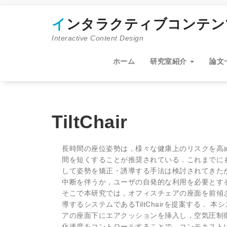
コ
ン
インタラクティブコンテ
テ
ン
Interactive Content Design
ツ
へ
ホーム
研究室紹介
論文
ス
キ
ッ
プ
TiltChair
長時間の座位姿勢は，様々な健康上のリスクを高
間を短くすることが推奨されている．これまでに
して姿勢を矯正・誘導する手法は検討されてきた
中断を伴うか，ユーザの自発的な利用を必要とす
そこで本研究では，オフィスチェアの座面を前傾
導するシステムであるTiltChairを提案する．
アの座面下にエアクッションを挿入し，空気圧制
化速度をコントロールすることで，コンテキスト