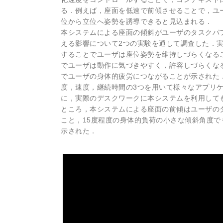
る．例えば，座面を低速で前傾させることで，ユ
位から立位へ姿勢を誘導できると見込まれる．
本システムによる座面の傾斜がユーザのタスクパ
える影響について2つの実験を通して調査した．
することでユーザは座位姿勢を維持しづらくなる
でユーザは動作に気づきやすく，許容しづらくな
でユーザの身体的疲労につながることが示された
度，速度，継続時間の3つを用いて様々なアプリケ
に，実際のデスクワークに本システムを利用して
ところ，本システムによる座面の前傾はユーザの
こと，15度程度の身体的負荷の小さな傾斜角度
示された．