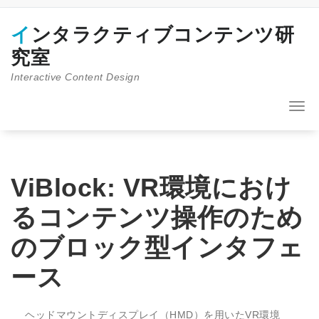
コ
ン
インタラクティブコンテンツ研
テ
ン
究室
ツ
Interactive Content Design
へ
ス
キ
ナ
ッ
ビ
プ
ゲ
ー
シ
ョ
ViBlock: VR環境におけ
ン
を
るコンテンツ操作のため
切
り
のブロック型インタフェ
替
え
ース
ヘッドマウントディスプレイ（HMD）を用いたVR環境