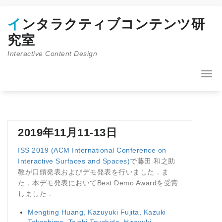
コ
ン
インタラクティブコンテンツ研
テ
ン
究室
ツ
Interactive Content Design
へ
ス
キ
ナ
ッ
ビ
プ
ゲ
ー
シ
ョ
2019年11月11-13日
ン
を
ISS 2019 (ACM International Conference on
切
Interactive Surfaces and Spaces)
で藤田 和之助
り
教が口頭発表およびデモ発表を行いました．ま
替
た，本デモ発表においてBest Demo Awardを受賞
え
しました．
Mengting Huang, Kazuyuki Fujita, Kazuki