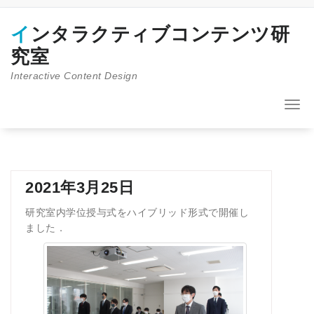
コ
ン
インタラクティブコンテンツ研
テ
ン
究室
ツ
Interactive Content Design
へ
ス
キ
ナ
ッ
ビ
プ
ゲ
ー
シ
ョ
2021年3月25日
ン
を
研究室内学位授与式をハイブリッド形式で開催し
切
ました．
り
替
え