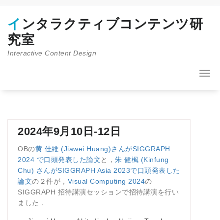
コ
ン
インタラクティブコンテンツ研
テ
ン
究室
ツ
Interactive Content Design
へ
ス
キ
ナ
ッ
ビ
プ
ゲ
ー
シ
ョ
2024年9月10日-12日
ン
を
OBの
黄 佳維 (Jiawei Huang)さんがSIGGRAPH
切
2024 で口頭発表した論文
と，
朱 健楓 (Kinfung
り
Chu) さんがSIGGRAPH Asia 2023で口頭発表した
替
論文
の２件が，
Visual Computing 2024
の
え
SIGGRAPH 招待講演セッションで招待講演を行い
ました．