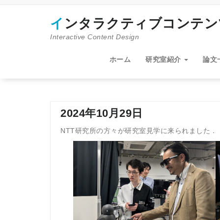
コ
ン
インタラクティブコンテ
テ
ン
Interactive Content Design
ツ
へ
ホーム
研究室紹介
論文
ス
キ
ッ
プ
2024年10月29日
NTT研究所の方々が研究室見学に来られました．