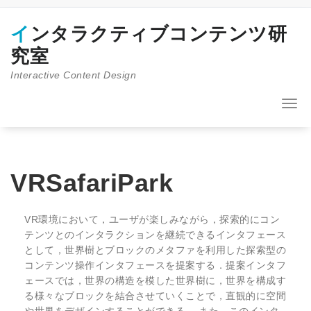
コ
ン
インタラクティブコンテンツ研
テ
ン
究室
ツ
Interactive Content Design
へ
ス
キ
ナ
ッ
ビ
プ
ゲ
ー
シ
ョ
VRSafariPark
ン
を
切
VR環境において，ユーザが楽しみながら，探索的にコン
り
テンツとのインタラクションを継続できるインタフェース
替
として，世界樹とブロックのメタファを利用した探索型の
え
コンテンツ操作インタフェースを提案する．提案インタフ
ェースでは，世界の構造を模した世界樹に，世界を構成す
る様々なブロックを結合させていくことで，直観的に空間